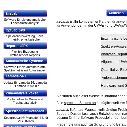
Software für die enzymatische
ascanis
ist Ihr kompetenter Partner für anwen
Lebensmittelanalytik
für Anwendungen in der UV/Vis- und UV/Vis/N
Spektrenauswertung, Farb-
Enzymatische L
metrik, physikalische
Parameter
Spektren-Auswe
Flexible Erzeugung
Analysen-Report
umfassender Reports
Allgemeine UV/
Software für die automatisierte
Quantitative Ei
Spektrometrie mit Autosampler
Automatisierun
Update für Lambda 16, Lambda
Hardware- und S
19, Lambda 950
u.a.
®
Sie finden auf dieser Webseite Information
Photometrische Wein- und
Fruchtsaftanalytik
Bitte
sprechen Sie uns an
bezüglich weiterer 
ascanis
liefert auf Wunsch vollständige Prob
Support. Das umfasst auch Entwicklungen nach
Lösung für Ihre Software-Fragestellungen ben
Spectroquant
-Methoden Kit für
®
VISIONlite
®
Fragen Sie uns auch zu Schulung und Beratun